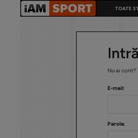
TOATE ST
Intr
Nu ai cont?
E-mail:
Parola: