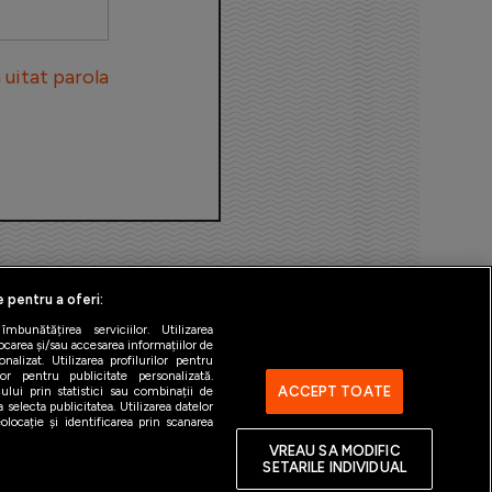
uitat parola
e pentru a oferi:
bunătățirea serviciilor. Utilizarea
ocarea și/sau accesarea informațiilor de
alizat. Utilizarea profilurilor pentru
ilor pentru publicitate personalizată.
ACCEPT TOATE
ului prin statistici sau combinații de
 selecta publicitatea. Utilizarea datelor
ntact
Gestionați preferințele
locație și identificarea prin scanarea
VREAU SA MODIFIC
SETARILE INDIVIDUAL