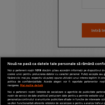
Nouă ne pasă ca datele tale personale să rămână confi
Noi și partenerii noștri
1019
stocăm și/sau accesăm informații pe dispozitivul dvs
cookie unici pentru prelucrarea datelor cu caracter personal. Puteți accepta sau g
făcând clic mai jos, respectiv vă puteți opune utilizării unui interes legitim în 
politica de confidențialitate. Aceste alegeri vor fi raportate partenerilor no
navigarea.
Mai multe detalii
Termeni şi condiţii
Politica 
Noi si partenerii nostri (retelele de socializare si agentiile de publicitate parten
nostri de servicii de date analitice) prelucram date pentru a permite website-ului
personaliza continutul si anunturile publicitare afisate in functie de interesele si/s
va oferi functionalitati aferente retelelor de socializare si pentru a analiza traficul