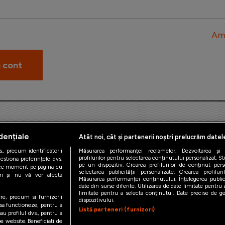
Am 
dențiale
Atât noi, cât și partenerii noștri prelucrăm datel
., precum identificatorii
Măsurarea performanței reclamelor. Dezvoltarea și îm
profilurilor pentru selectarea conținutului personalizat. St
estiona preferințele dvs.
pe un dispozitiv. Crearea profilurilor de conținut person
orice moment pe pagina cu
iAMsport.ro © 2026
selectarea publicității personalizate. Crearea profilur
ștri și nu vă vor afecta
Măsurarea performanței conținutului. Înțelegerea public
date din surse diferite. Utilizarea de date limitate pentru a
de confidentialitate
Politica de utilizare Cookies
Cine suntem
Co
limitate pentru a selecta conținutul. Date precise de geo
ere, precum si furnizorii
dispozitivului.
 sa functioneze, pentru a
Listă parteneri (furnizori)
au profilul dvs., pentru a
 pe website. Beneficiati de