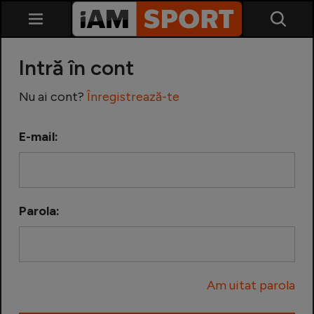
Intră în cont
Nu ai cont?
Înregistrează-te
E-mail:
SuperLiga
Liga 2
Parola:
Cupa României
Echipa Națională
Am uitat parola
U21
Fotbal feminin