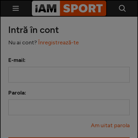
Intră în cont
Nu ai cont?
Înregistrează-te
E-mail:
SuperLiga
Liga 2
Parola:
Cupa României
Echipa Națională
Am uitat parola
U21
Fotbal feminin