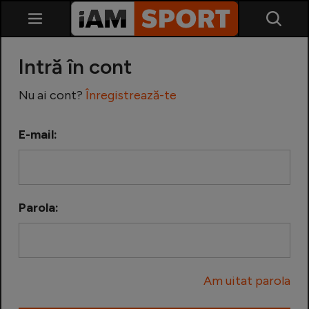
Intră în cont
Nu ai cont?
Înregistrează-te
E-mail:
SuperLiga
Liga 2
Parola:
Cupa României
Echipa Națională
Am uitat parola
U21
Fotbal feminin