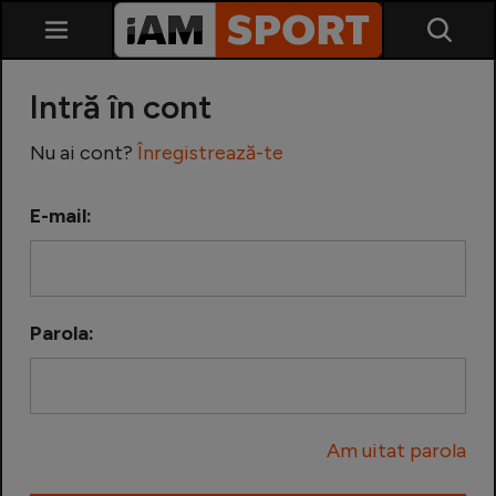
Intră în cont
Nu ai cont?
Înregistrează-te
E-mail:
SuperLiga
Liga 2
Parola:
Cupa României
Echipa Națională
Am uitat parola
U21
Fotbal feminin