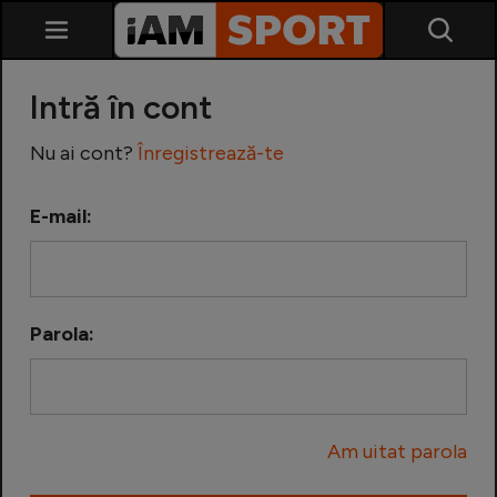
Intră în cont
Nu ai cont?
Înregistrează-te
E-mail:
SuperLiga
Liga 2
Parola:
Cupa României
Echipa Națională
Am uitat parola
U21
Fotbal feminin