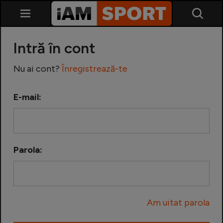
Intră în cont
Nu ai cont?
Înregistrează-te
E-mail:
SuperLiga
Liga 2
Parola:
Cupa României
Echipa Națională
Am uitat parola
U21
Fotbal feminin