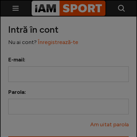
Intră în cont
Nu ai cont?
Înregistrează-te
E-mail:
SuperLiga
Liga 2
Parola:
Cupa României
Echipa Națională
Am uitat parola
U21
Fotbal feminin