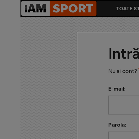
TOATE ST
Intr
Nu ai cont?
E-mail:
Parola: