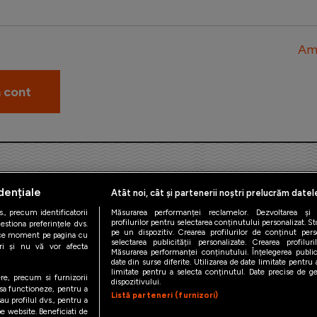
Am 
dențiale
Atât noi, cât și partenerii noștri prelucrăm datel
., precum identificatorii
Măsurarea performanței reclamelor. Dezvoltarea și îm
profilurilor pentru selectarea conținutului personalizat. St
estiona preferințele dvs.
pe un dispozitiv. Crearea profilurilor de conținut person
orice moment pe pagina cu
iAMsport.ro © 2026
selectarea publicității personalizate. Crearea profilur
ștri și nu vă vor afecta
Măsurarea performanței conținutului. Înțelegerea public
date din surse diferite. Utilizarea de date limitate pentru a
de confidentialitate
Politica de utilizare Cookies
Cine suntem
Co
limitate pentru a selecta conținutul. Date precise de geo
ere, precum si furnizorii
dispozitivului.
 sa functioneze, pentru a
Listă parteneri (furnizori)
au profilul dvs., pentru a
 pe website. Beneficiati de