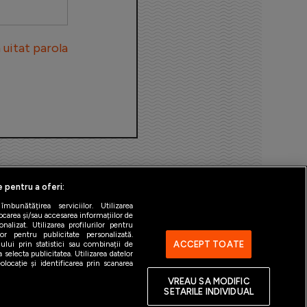
uitat parola
e pentru a oferi:
bunătățirea serviciilor. Utilizarea
ocarea și/sau accesarea informațiilor de
alizat. Utilizarea profilurilor pentru
ilor pentru publicitate personalizată.
ACCEPT TOATE
ului prin statistici sau combinații de
 selecta publicitatea. Utilizarea datelor
ntact
Gestionați preferințele
locație și identificarea prin scanarea
VREAU SA MODIFIC
SETARILE INDIVIDUAL