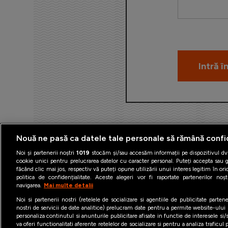
Nouă ne pasă ca datele tale personale să rămână confi
Noi și partenerii noștri
1019
stocăm și/sau accesăm informații pe dispozitivul dvs
cookie unici pentru prelucrarea datelor cu caracter personal. Puteți accepta sau g
făcând clic mai jos, respectiv vă puteți opune utilizării unui interes legitim în 
politica de confidențialitate. Aceste alegeri vor fi raportate partenerilor no
navigarea.
Mai multe detalii
Termeni şi condiţii
Politica 
Noi si partenerii nostri (retelele de socializare si agentiile de publicitate parten
nostri de servicii de date analitice) prelucram date pentru a permite website-ului
personaliza continutul si anunturile publicitare afisate in functie de interesele si/s
va oferi functionalitati aferente retelelor de socializare si pentru a analiza traficul