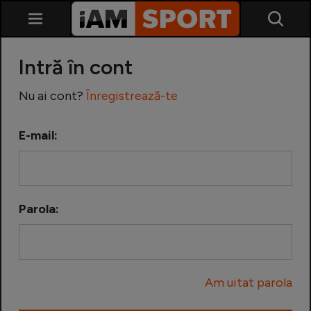
Intră în cont
Nu ai cont?
Înregistrează-te
E-mail:
SuperLiga
Liga 2
Parola:
Cupa României
Echipa Națională
Am uitat parola
U21
Fotbal feminin