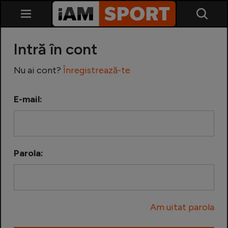
Intră în cont
Nu ai cont?
Înregistrează-te
E-mail:
SuperLiga
Liga 2
Parola:
Cupa României
Echipa Națională
Am uitat parola
U21
Fotbal feminin