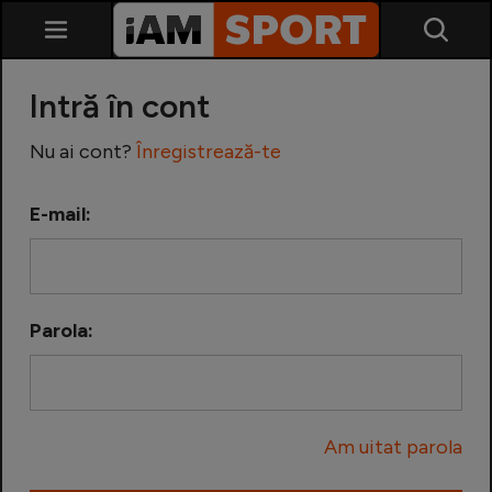
Intră în cont
Nu ai cont?
Înregistrează-te
E-mail:
SuperLiga
Liga 2
Parola:
Cupa României
Echipa Națională
Am uitat parola
U21
Fotbal feminin