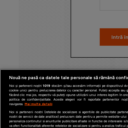
Nouă ne pasă ca datele tale personale să rămână confi
Noi și partenerii noștri
1019
stocăm și/sau accesăm informații pe dispozitivul dvs
cookie unici pentru prelucrarea datelor cu caracter personal. Puteți accepta sau g
făcând clic mai jos, respectiv vă puteți opune utilizării unui interes legitim în 
politica de confidențialitate. Aceste alegeri vor fi raportate partenerilor no
navigarea.
Mai multe detalii
Termeni şi condiţii
Politica 
Noi si partenerii nostri (retelele de socializare si agentiile de publicitate parten
nostri de servicii de date analitice) prelucram date pentru a permite website-ului
personaliza continutul si anunturile publicitare afisate in functie de interesele si/s
va oferi functionalitati aferente retelelor de socializare si pentru a analiza traficul