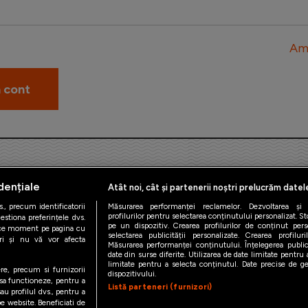
Am 
dențiale
Atât noi, cât și partenerii noștri prelucrăm datel
., precum identificatorii
Măsurarea performanței reclamelor. Dezvoltarea și îm
profilurilor pentru selectarea conținutului personalizat. St
estiona preferințele dvs.
pe un dispozitiv. Crearea profilurilor de conținut person
orice moment pe pagina cu
iAMsport.ro © 2026
selectarea publicității personalizate. Crearea profilur
ștri și nu vă vor afecta
Măsurarea performanței conținutului. Înțelegerea public
date din surse diferite. Utilizarea de date limitate pentru a
de confidentialitate
Politica de utilizare Cookies
Cine suntem
Co
limitate pentru a selecta conținutul. Date precise de geo
ere, precum si furnizorii
dispozitivului.
 sa functioneze, pentru a
Listă parteneri (furnizori)
au profilul dvs., pentru a
 pe website. Beneficiati de