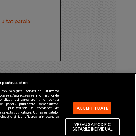
uitat parola
e pentru a oferi:
bunătățirea serviciilor. Utilizarea
ocarea și/sau accesarea informațiilor de
alizat. Utilizarea profilurilor pentru
ilor pentru publicitate personalizată.
ACCEPT TOATE
ului prin statistici sau combinații de
 selecta publicitatea. Utilizarea datelor
ntact
Gestionați preferințele
locație și identificarea prin scanarea
VREAU SA MODIFIC
SETARILE INDIVIDUAL