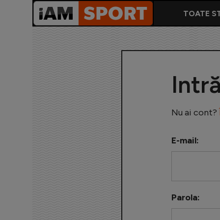
TOATE ST
Intr
Nu ai cont?
E-mail:
Parola: