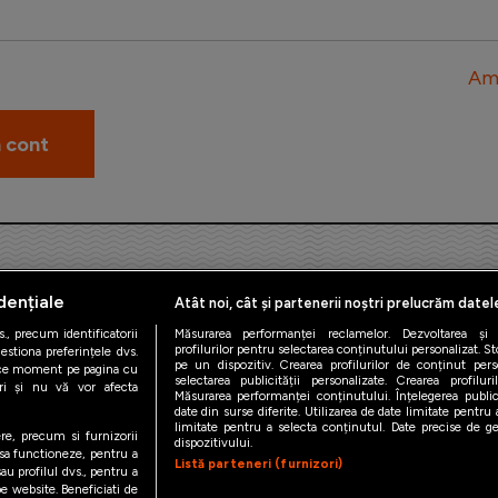
Am 
dențiale
Atât noi, cât și partenerii noștri prelucrăm datel
., precum identificatorii
Măsurarea performanței reclamelor. Dezvoltarea și îm
profilurilor pentru selectarea conținutului personalizat. St
estiona preferințele dvs.
pe un dispozitiv. Crearea profilurilor de conținut person
orice moment pe pagina cu
iAMsport.ro © 2026
selectarea publicității personalizate. Crearea profilur
ștri și nu vă vor afecta
Măsurarea performanței conținutului. Înțelegerea public
date din surse diferite. Utilizarea de date limitate pentru a
de confidentialitate
Politica de utilizare Cookies
Cine suntem
Co
limitate pentru a selecta conținutul. Date precise de geo
ere, precum si furnizorii
dispozitivului.
 sa functioneze, pentru a
Listă parteneri (furnizori)
au profilul dvs., pentru a
 pe website. Beneficiati de