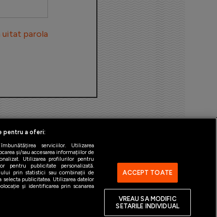
uitat parola
e pentru a oferi:
bunătățirea serviciilor. Utilizarea
ocarea și/sau accesarea informațiilor de
alizat. Utilizarea profilurilor pentru
ilor pentru publicitate personalizată.
ACCEPT TOATE
ului prin statistici sau combinații de
 selecta publicitatea. Utilizarea datelor
ntact
Gestionați preferințele
locație și identificarea prin scanarea
VREAU SA MODIFIC
SETARILE INDIVIDUAL