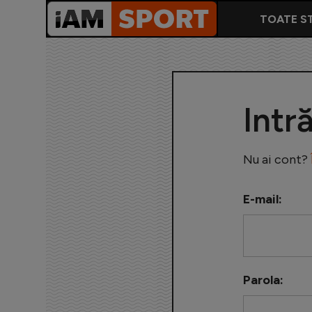
TOATE ST
Intr
Nu ai cont?
E-mail:
Parola: