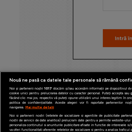
Nouă ne pasă ca datele tale personale să rămână confi
Noi și partenerii noștri
1017
stocăm și/sau accesăm informații pe dispozitivul dvs
cookie unici pentru prelucrarea datelor cu caracter personal. Puteți accepta sau g
făcând clic mai jos, respectiv vă puteți opune utilizării unui interes legitim în 
politica de confidențialitate. Aceste alegeri vor fi raportate partenerilor no
navigarea.
Mai multe detalii
Termeni şi condiţii
Politica 
Noi si partenerii nostri (retelele de socializare si agentiile de publicitate parten
nostri de servicii de date analitice) prelucram date pentru a permite website-ului
personaliza continutul si anunturile publicitare afisate in functie de interesele si/s
va oferi functionalitati aferente retelelor de socializare si pentru a analiza traficul