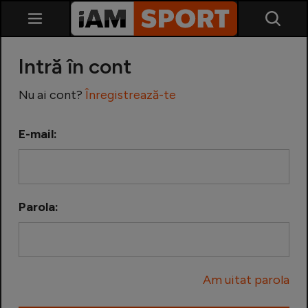
Intră în cont
Nu ai cont?
Înregistrează-te
E-mail:
SuperLiga
Liga 2
Parola:
Cupa României
Echipa Națională
Am uitat parola
U21
Fotbal feminin