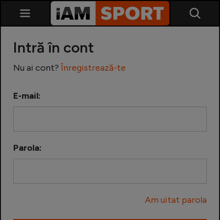
Intră în cont
Nu ai cont?
Înregistrează-te
E-mail:
SuperLiga
Liga 2
Parola:
Cupa României
Echipa Națională
Am uitat parola
U21
Fotbal feminin