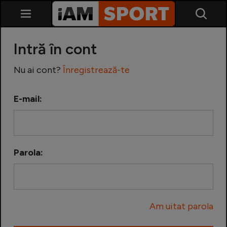
Intră în cont
Nu ai cont?
Înregistrează-te
E-mail:
SuperLiga
Liga 2
Parola:
Cupa României
Echipa Națională
Am uitat parola
U21
Fotbal feminin