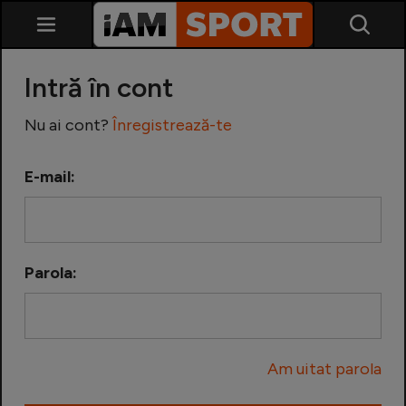
Intră în cont
Nu ai cont?
Înregistrează-te
E-mail:
SuperLiga
Liga 2
Parola:
Cupa României
Echipa Națională
Am uitat parola
U21
Fotbal feminin