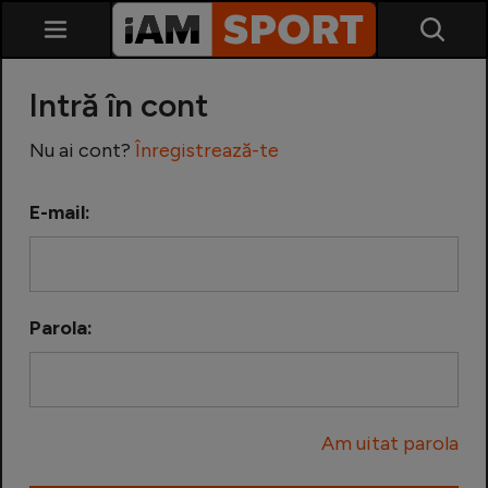
Intră în cont
Nu ai cont?
Înregistrează-te
E-mail:
SuperLiga
Liga 2
Parola:
Cupa României
Echipa Națională
Am uitat parola
U21
Fotbal feminin