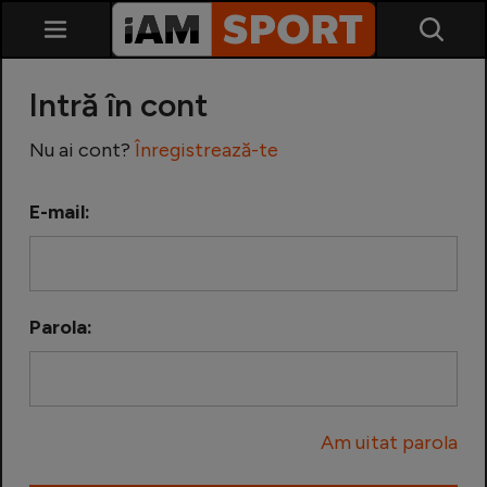
Intră în cont
Nu ai cont?
Înregistrează-te
E-mail:
SuperLiga
Liga 2
Parola:
Cupa României
Echipa Națională
Am uitat parola
U21
Fotbal feminin