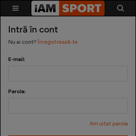
Intră în cont
Nu ai cont?
Înregistrează-te
E-mail:
SuperLiga
Liga 2
Parola:
Cupa României
Echipa Națională
Am uitat parola
U21
Fotbal feminin