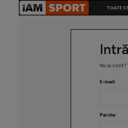
TOATE ST
Intr
Nu ai cont?
E-mail:
Parola: