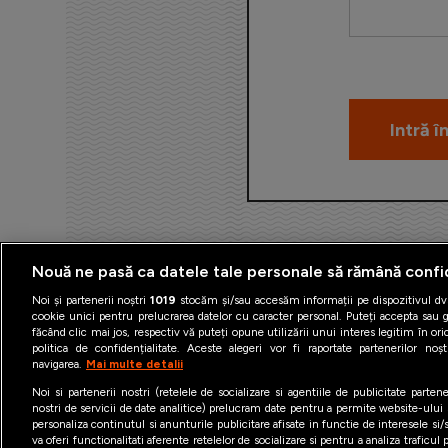
Nouă ne pasă ca datele tale personale să rămână confi
Noi și partenerii noștri
1019
stocăm și/sau accesăm informații pe dispozitivul dvs
cookie unici pentru prelucrarea datelor cu caracter personal. Puteți accepta sau g
făcând clic mai jos, respectiv vă puteți opune utilizării unui interes legitim în 
politica de confidențialitate. Aceste alegeri vor fi raportate partenerilor no
navigarea.
Mai multe detalii
Termeni şi condiţii
Politica 
Noi si partenerii nostri (retelele de socializare si agentiile de publicitate parten
nostri de servicii de date analitice) prelucram date pentru a permite website-ului
personaliza continutul si anunturile publicitare afisate in functie de interesele si/s
va oferi functionalitati aferente retelelor de socializare si pentru a analiza traficul