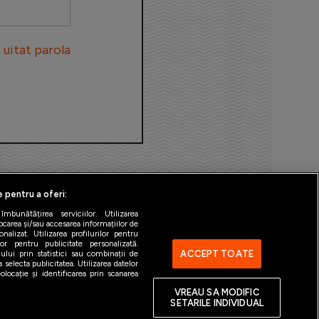
uitat parola
e pentru a oferi:
bunătățirea serviciilor. Utilizarea
ocarea și/sau accesarea informațiilor de
alizat. Utilizarea profilurilor pentru
ilor pentru publicitate personalizată.
ACCEPT TOATE
ului prin statistici sau combinații de
 selecta publicitatea. Utilizarea datelor
ntact
Gestionați preferințele
locație și identificarea prin scanarea
VREAU SA MODIFIC
SETARILE INDIVIDUAL