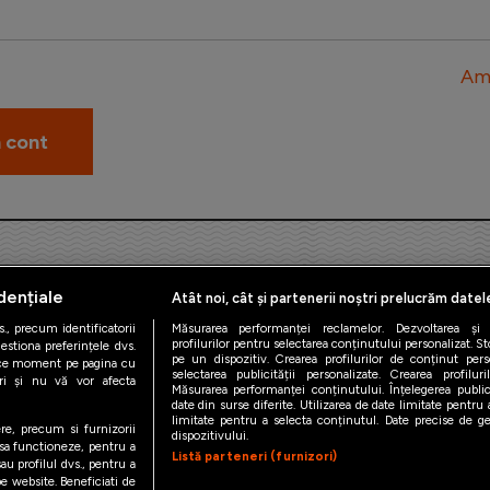
Am 
dențiale
Atât noi, cât și partenerii noștri prelucrăm datel
., precum identificatorii
Măsurarea performanței reclamelor. Dezvoltarea și îm
profilurilor pentru selectarea conținutului personalizat. St
estiona preferințele dvs.
pe un dispozitiv. Crearea profilurilor de conținut person
orice moment pe pagina cu
iAMsport.ro © 2026
selectarea publicității personalizate. Crearea profilur
ștri și nu vă vor afecta
Măsurarea performanței conținutului. Înțelegerea public
date din surse diferite. Utilizarea de date limitate pentru a
de confidentialitate
Politica de utilizare Cookies
Cine suntem
Co
limitate pentru a selecta conținutul. Date precise de geo
ere, precum si furnizorii
dispozitivului.
 sa functioneze, pentru a
Listă parteneri (furnizori)
au profilul dvs., pentru a
 pe website. Beneficiati de