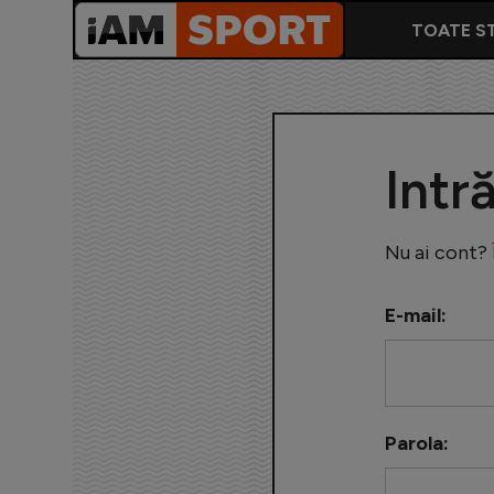
TOATE ST
Intr
Nu ai cont?
E-mail:
Parola: