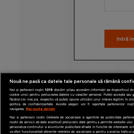
Nouă ne pasă ca datele tale personale să rămână confi
Noi și partenerii noștri
1019
stocăm și/sau accesăm informații pe dispozitivul dvs
cookie unici pentru prelucrarea datelor cu caracter personal. Puteți accepta sau g
făcând clic mai jos, respectiv vă puteți opune utilizării unui interes legitim în 
politica de confidențialitate. Aceste alegeri vor fi raportate partenerilor no
navigarea.
Mai multe detalii
Termeni şi condiţii
Politica 
Noi si partenerii nostri (retelele de socializare si agentiile de publicitate parten
nostri de servicii de date analitice) prelucram date pentru a permite website-ului
personaliza continutul si anunturile publicitare afisate in functie de interesele si/s
va oferi functionalitati aferente retelelor de socializare si pentru a analiza traficul