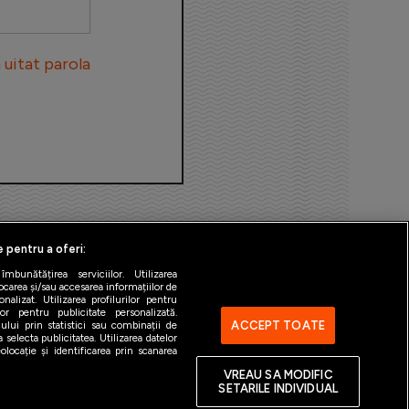
uitat parola
e pentru a oferi:
bunătățirea serviciilor. Utilizarea
ocarea și/sau accesarea informațiilor de
alizat. Utilizarea profilurilor pentru
ilor pentru publicitate personalizată.
ACCEPT TOATE
ului prin statistici sau combinații de
 selecta publicitatea. Utilizarea datelor
ntact
Gestionați preferințele
locație și identificarea prin scanarea
VREAU SA MODIFIC
SETARILE INDIVIDUAL