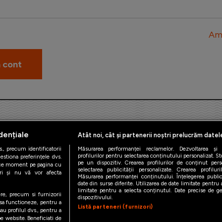
Am 
dențiale
Atât noi, cât și partenerii noștri prelucrăm datel
., precum identificatorii
Măsurarea performanței reclamelor. Dezvoltarea și îm
profilurilor pentru selectarea conținutului personalizat. St
estiona preferințele dvs.
pe un dispozitiv. Crearea profilurilor de conținut person
orice moment pe pagina cu
iAMsport.ro © 2026
selectarea publicității personalizate. Crearea profilur
ștri și nu vă vor afecta
Măsurarea performanței conținutului. Înțelegerea public
date din surse diferite. Utilizarea de date limitate pentru a
de confidentialitate
Politica de utilizare Cookies
Cine suntem
Co
limitate pentru a selecta conținutul. Date precise de geo
ere, precum si furnizorii
dispozitivului.
 sa functioneze, pentru a
Listă parteneri (furnizori)
au profilul dvs., pentru a
 pe website. Beneficiati de