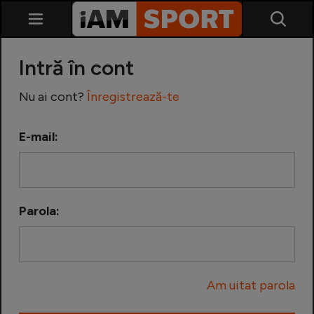
Intră în cont
Nu ai cont?
Înregistrează-te
E-mail:
SuperLiga
Liga 2
Parola:
Cupa României
Echipa Națională
Am uitat parola
U21
Fotbal feminin