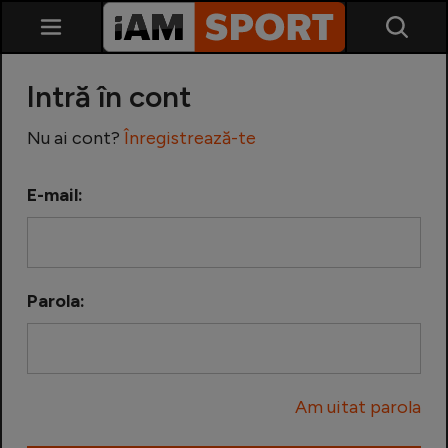
Intră în cont
Nu ai cont?
Înregistrează-te
E-mail:
SuperLiga
Liga 2
Parola:
Cupa României
Echipa Națională
Am uitat parola
U21
Fotbal feminin