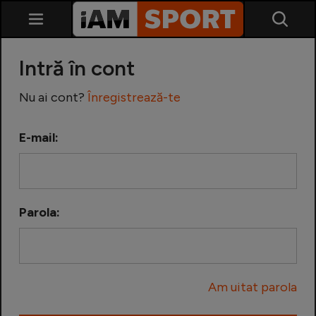
Intră în cont
Nu ai cont?
Înregistrează-te
E-mail:
SuperLiga
Liga 2
Parola:
Cupa României
Echipa Națională
Am uitat parola
U21
Fotbal feminin