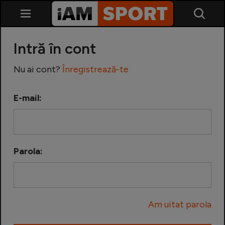
Intră în cont
Nu ai cont?
Înregistrează-te
E-mail:
SuperLiga
Liga 2
Parola:
Cupa României
Echipa Națională
Am uitat parola
U21
Fotbal feminin