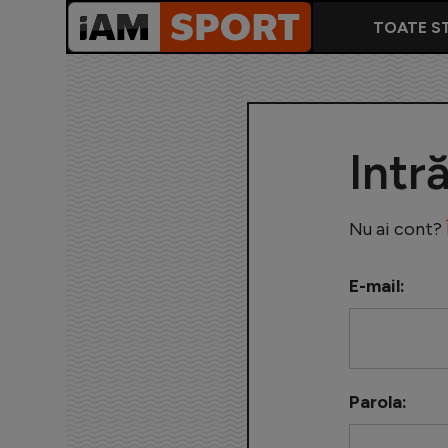
TOATE ST
Intr
Nu ai cont?
E-mail:
Parola: