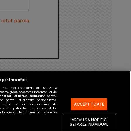
uitat parola
e pentru a oferi:
bunătățirea serviciilor. Utilizarea
ocarea și/sau accesarea informațiilor de
alizat. Utilizarea profilurilor pentru
ilor pentru publicitate personalizată.
ACCEPT TOATE
ului prin statistici sau combinații de
 selecta publicitatea. Utilizarea datelor
ntact
Gestionați preferințele
locație și identificarea prin scanarea
VREAU SA MODIFIC
SETARILE INDIVIDUAL