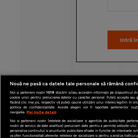
Nouă ne pasă ca datele tale personale să rămână confi
Noi și partenerii noștri
1019
stocăm și/sau accesăm informații pe dispozitivul dvs
cookie unici pentru prelucrarea datelor cu caracter personal. Puteți accepta sau g
făcând clic mai jos, respectiv vă puteți opune utilizării unui interes legitim în 
politica de confidențialitate. Aceste alegeri vor fi raportate partenerilor no
navigarea.
Mai multe detalii
Termeni şi condiţii
Politica 
Noi si partenerii nostri (retelele de socializare si agentiile de publicitate parten
nostri de servicii de date analitice) prelucram date pentru a permite website-ului
personaliza continutul si anunturile publicitare afisate in functie de interesele si/s
va oferi functionalitati aferente retelelor de socializare si pentru a analiza traficul