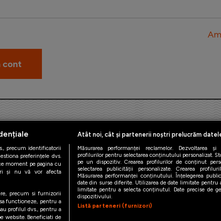
Am 
dențiale
Atât noi, cât și partenerii noștri prelucrăm datel
., precum identificatorii
Măsurarea performanței reclamelor. Dezvoltarea și îm
profilurilor pentru selectarea conținutului personalizat. St
estiona preferințele dvs.
pe un dispozitiv. Crearea profilurilor de conținut person
orice moment pe pagina cu
iAMsport.ro © 2026
selectarea publicității personalizate. Crearea profilur
ștri și nu vă vor afecta
Măsurarea performanței conținutului. Înțelegerea public
date din surse diferite. Utilizarea de date limitate pentru a
de confidentialitate
Politica de utilizare Cookies
Cine suntem
Co
limitate pentru a selecta conținutul. Date precise de geo
ere, precum si furnizorii
dispozitivului.
 sa functioneze, pentru a
Listă parteneri (furnizori)
au profilul dvs., pentru a
 pe website. Beneficiati de