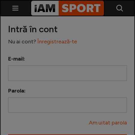
Intră în cont
Nu ai cont?
Înregistrează-te
E-mail:
SuperLiga
Liga 2
Parola:
Cupa României
Echipa Națională
Am uitat parola
U21
Fotbal feminin