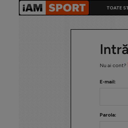
TOATE ST
Intr
Nu ai cont?
E-mail:
Parola: