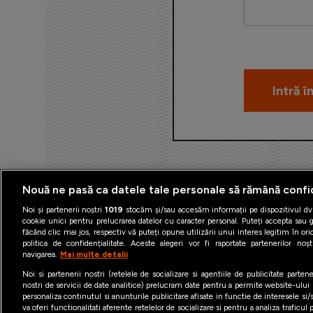
Nouă ne pasă ca datele tale personale să rămână confi
Noi și partenerii noștri
1019
stocăm și/sau accesăm informații pe dispozitivul dvs
cookie unici pentru prelucrarea datelor cu caracter personal. Puteți accepta sau g
făcând clic mai jos, respectiv vă puteți opune utilizării unui interes legitim în 
politica de confidențialitate. Aceste alegeri vor fi raportate partenerilor no
navigarea.
Mai multe detalii
Termeni şi condiţii
Politica 
Noi si partenerii nostri (retelele de socializare si agentiile de publicitate parten
nostri de servicii de date analitice) prelucram date pentru a permite website-ului
personaliza continutul si anunturile publicitare afisate in functie de interesele si/s
va oferi functionalitati aferente retelelor de socializare si pentru a analiza traficul