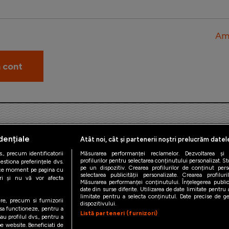
Am 
dențiale
Atât noi, cât și partenerii noștri prelucrăm datel
., precum identificatorii
Măsurarea performanței reclamelor. Dezvoltarea și îm
profilurilor pentru selectarea conținutului personalizat. St
estiona preferințele dvs.
pe un dispozitiv. Crearea profilurilor de conținut person
orice moment pe pagina cu
iAMsport.ro © 2026
selectarea publicității personalizate. Crearea profilur
ștri și nu vă vor afecta
Măsurarea performanței conținutului. Înțelegerea public
date din surse diferite. Utilizarea de date limitate pentru a
de confidentialitate
Politica de utilizare Cookies
Cine suntem
Co
limitate pentru a selecta conținutul. Date precise de geo
ere, precum si furnizorii
dispozitivului.
 sa functioneze, pentru a
Listă parteneri (furnizori)
au profilul dvs., pentru a
 pe website. Beneficiati de