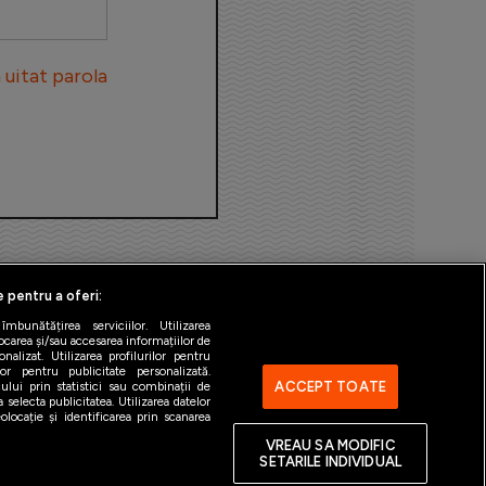
uitat parola
e pentru a oferi:
bunătățirea serviciilor. Utilizarea
ocarea și/sau accesarea informațiilor de
alizat. Utilizarea profilurilor pentru
ilor pentru publicitate personalizată.
ACCEPT TOATE
ului prin statistici sau combinații de
 selecta publicitatea. Utilizarea datelor
ntact
Gestionați preferințele
locație și identificarea prin scanarea
VREAU SA MODIFIC
SETARILE INDIVIDUAL