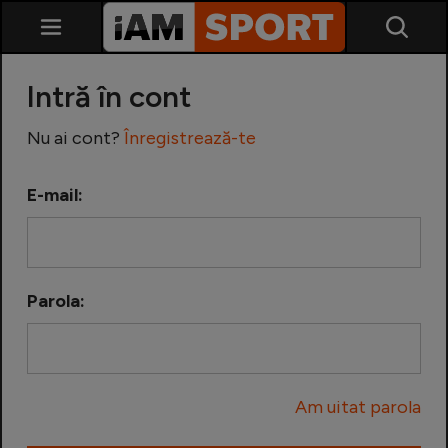
Intră în cont
Nu ai cont?
Înregistrează-te
E-mail:
SuperLiga
Liga 2
Parola:
Cupa României
Echipa Națională
Am uitat parola
U21
Fotbal feminin