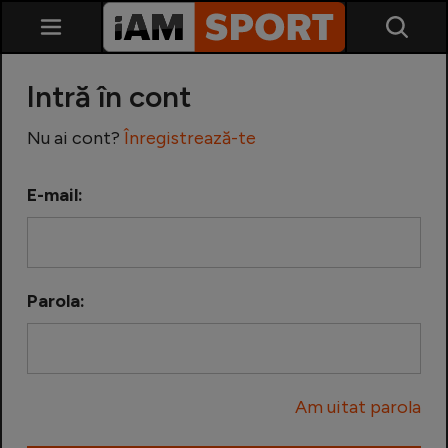
Intră în cont
Nu ai cont?
Înregistrează-te
E-mail:
SuperLiga
Liga 2
Parola:
Cupa României
Echipa Națională
Am uitat parola
U21
Fotbal feminin