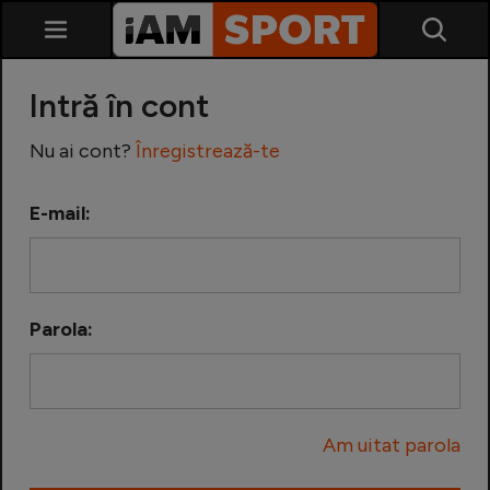
Intră în cont
Nu ai cont?
Înregistrează-te
E-mail:
SuperLiga
Liga 2
Parola:
Cupa României
Echipa Națională
Am uitat parola
U21
Fotbal feminin