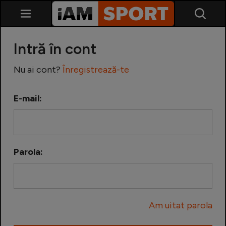
Intră în cont
Nu ai cont?
Înregistrează-te
E-mail:
SuperLiga
Liga 2
Parola:
Cupa României
Echipa Națională
Am uitat parola
U21
Fotbal feminin