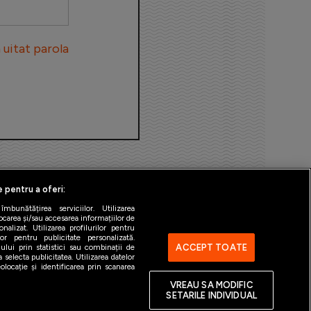
uitat parola
e pentru a oferi:
bunătățirea serviciilor. Utilizarea
ocarea și/sau accesarea informațiilor de
alizat. Utilizarea profilurilor pentru
ilor pentru publicitate personalizată.
ACCEPT TOATE
ului prin statistici sau combinații de
 selecta publicitatea. Utilizarea datelor
ntact
Gestionați preferințele
locație și identificarea prin scanarea
VREAU SA MODIFIC
SETARILE INDIVIDUAL