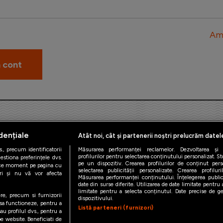
Am 
dențiale
Atât noi, cât și partenerii noștri prelucrăm datel
., precum identificatorii
Măsurarea performanței reclamelor. Dezvoltarea și îm
profilurilor pentru selectarea conținutului personalizat. St
estiona preferințele dvs.
pe un dispozitiv. Crearea profilurilor de conținut person
orice moment pe pagina cu
iAMsport.ro © 2026
selectarea publicității personalizate. Crearea profilur
ștri și nu vă vor afecta
Măsurarea performanței conținutului. Înțelegerea public
date din surse diferite. Utilizarea de date limitate pentru a
de confidentialitate
Politica de utilizare Cookies
Cine suntem
Co
limitate pentru a selecta conținutul. Date precise de geo
ere, precum si furnizorii
dispozitivului.
 sa functioneze, pentru a
Listă parteneri (furnizori)
au profilul dvs., pentru a
 pe website. Beneficiati de