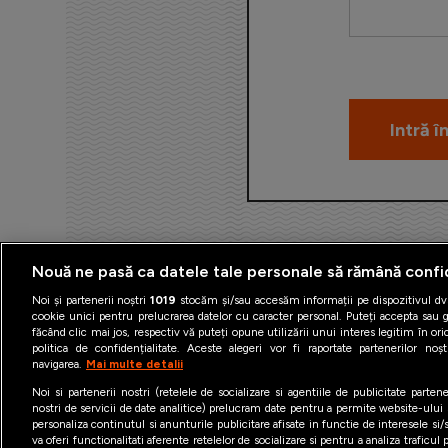
Nouă ne pasă ca datele tale personale să rămână confi
Noi și partenerii noștri
1019
stocăm și/sau accesăm informații pe dispozitivul dvs
cookie unici pentru prelucrarea datelor cu caracter personal. Puteți accepta sau g
făcând clic mai jos, respectiv vă puteți opune utilizării unui interes legitim în 
politica de confidențialitate. Aceste alegeri vor fi raportate partenerilor no
navigarea.
Mai multe detalii
Termeni şi condiţii
Politica 
Noi si partenerii nostri (retelele de socializare si agentiile de publicitate parten
nostri de servicii de date analitice) prelucram date pentru a permite website-ului
personaliza continutul si anunturile publicitare afisate in functie de interesele si/s
va oferi functionalitati aferente retelelor de socializare si pentru a analiza traficul