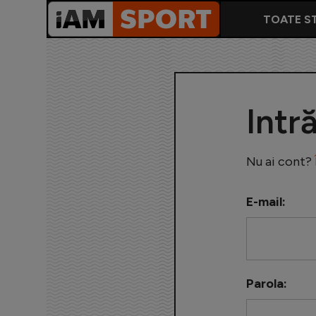
TOATE ST
Intr
Nu ai cont?
E-mail:
Parola: