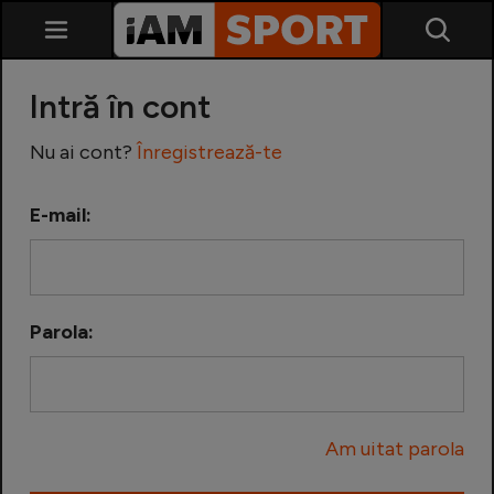
Intră în cont
Nu ai cont?
Înregistrează-te
E-mail:
SuperLiga
Liga 2
Parola:
Cupa României
Echipa Națională
Am uitat parola
U21
Fotbal feminin