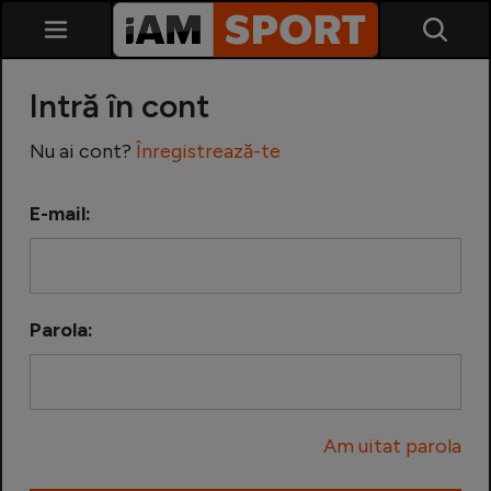
Intră în cont
Nu ai cont?
Înregistrează-te
E-mail:
SuperLiga
Liga 2
Parola:
Cupa României
Echipa Națională
Am uitat parola
U21
Fotbal feminin