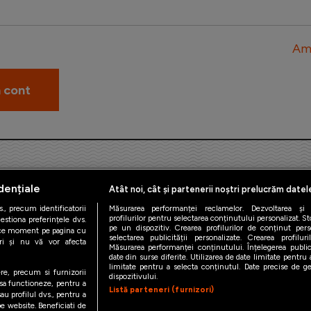
Am 
dențiale
Atât noi, cât și partenerii noștri prelucrăm datel
., precum identificatorii
Măsurarea performanței reclamelor. Dezvoltarea și îm
profilurilor pentru selectarea conținutului personalizat. St
estiona preferințele dvs.
pe un dispozitiv. Crearea profilurilor de conținut person
orice moment pe pagina cu
iAMsport.ro © 2026
selectarea publicității personalizate. Crearea profilur
ștri și nu vă vor afecta
Măsurarea performanței conținutului. Înțelegerea public
date din surse diferite. Utilizarea de date limitate pentru a
de confidentialitate
Politica de utilizare Cookies
Cine suntem
Co
limitate pentru a selecta conținutul. Date precise de geo
ere, precum si furnizorii
dispozitivului.
 sa functioneze, pentru a
Listă parteneri (furnizori)
au profilul dvs., pentru a
 pe website. Beneficiati de