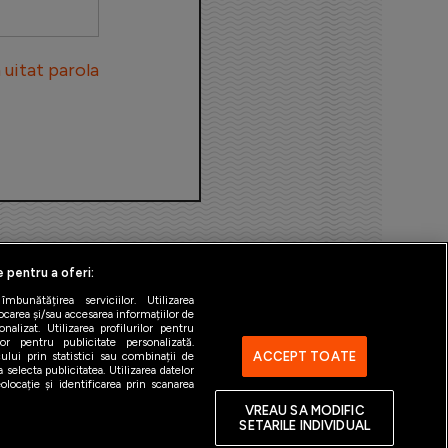
uitat parola
e pentru a oferi:
bunătățirea serviciilor. Utilizarea
ocarea și/sau accesarea informațiilor de
alizat. Utilizarea profilurilor pentru
ilor pentru publicitate personalizată.
ACCEPT TOATE
ului prin statistici sau combinații de
 selecta publicitatea. Utilizarea datelor
ntact
Gestionați preferințele
locație și identificarea prin scanarea
VREAU SA MODIFIC
SETARILE INDIVIDUAL