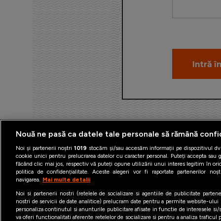
Nouă ne pasă ca datele tale personale să rămână confi
Noi și partenerii noștri
1019
stocăm și/sau accesăm informații pe dispozitivul dvs
cookie unici pentru prelucrarea datelor cu caracter personal. Puteți accepta sau g
făcând clic mai jos, respectiv vă puteți opune utilizării unui interes legitim în 
politica de confidențialitate. Aceste alegeri vor fi raportate partenerilor no
navigarea.
Mai multe detalii
Termeni şi condiţii
Politica 
Noi si partenerii nostri (retelele de socializare si agentiile de publicitate parten
nostri de servicii de date analitice) prelucram date pentru a permite website-ului
personaliza continutul si anunturile publicitare afisate in functie de interesele si/s
va oferi functionalitati aferente retelelor de socializare si pentru a analiza traficul