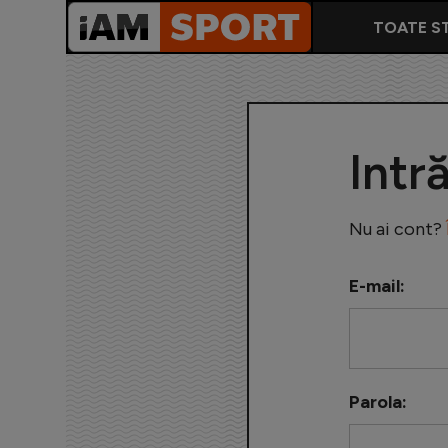
TOATE ST
Intr
Nu ai cont?
E-mail:
Parola: