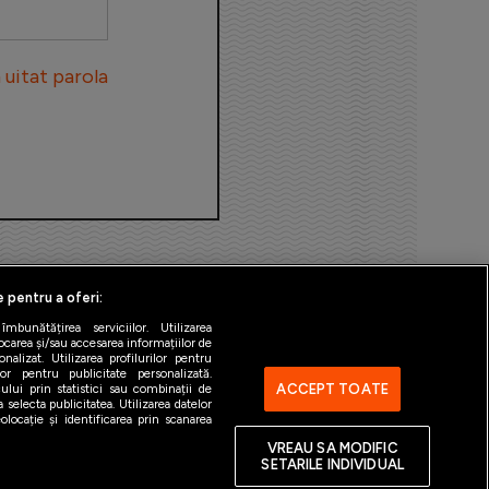
uitat parola
e pentru a oferi:
bunătățirea serviciilor. Utilizarea
ocarea și/sau accesarea informațiilor de
alizat. Utilizarea profilurilor pentru
ilor pentru publicitate personalizată.
ACCEPT TOATE
ului prin statistici sau combinații de
 selecta publicitatea. Utilizarea datelor
ntact
Gestionați preferințele
locație și identificarea prin scanarea
VREAU SA MODIFIC
SETARILE INDIVIDUAL