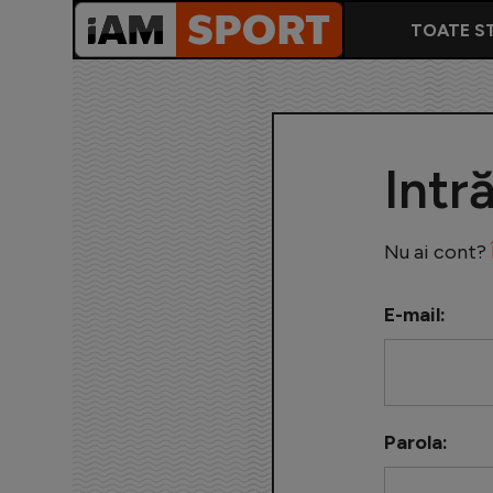
TOATE ST
Intr
Nu ai cont?
E-mail:
Parola: