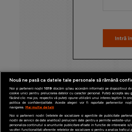
Nouă ne pasă ca datele tale personale să rămână confi
Noi și partenerii noștri
1019
stocăm și/sau accesăm informații pe dispozitivul dvs
cookie unici pentru prelucrarea datelor cu caracter personal. Puteți accepta sau g
făcând clic mai jos, respectiv vă puteți opune utilizării unui interes legitim în 
politica de confidențialitate. Aceste alegeri vor fi raportate partenerilor no
navigarea.
Mai multe detalii
Termeni şi condiţii
Politica 
Noi si partenerii nostri (retelele de socializare si agentiile de publicitate parten
nostri de servicii de date analitice) prelucram date pentru a permite website-ului
personaliza continutul si anunturile publicitare afisate in functie de interesele si/s
va oferi functionalitati aferente retelelor de socializare si pentru a analiza traficul