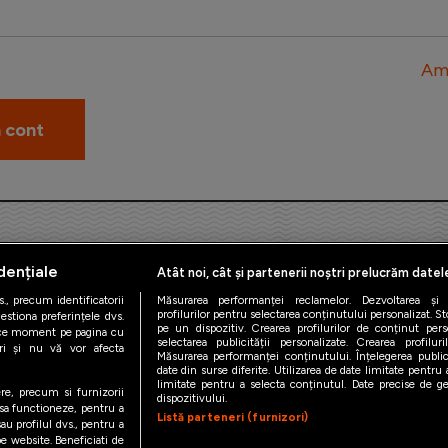
Am 
dențiale
Atât noi, cât și partenerii noștri prelucrăm datel
., precum identificatorii
Măsurarea performanței reclamelor. Dezvoltarea și îm
profilurilor pentru selectarea conținutului personalizat. St
estiona preferințele dvs.
pe un dispozitiv. Crearea profilurilor de conținut person
orice moment pe pagina cu
iAMsport.ro © 2026
selectarea publicității personalizate. Crearea profilur
ștri și nu vă vor afecta
Măsurarea performanței conținutului. Înțelegerea public
date din surse diferite. Utilizarea de date limitate pentru a
de confidentialitate
Politica de utilizare Cookies
Cine suntem
Co
limitate pentru a selecta conținutul. Date precise de geo
ere, precum si furnizorii
dispozitivului.
 sa functioneze, pentru a
Listă parteneri (furnizori)
au profilul dvs., pentru a
 pe website. Beneficiati de