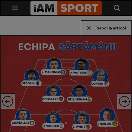
Înapoi la articol
SuperLiga
Liga 2
Cupa României
Echipa Națională
U21
Fotbal feminin