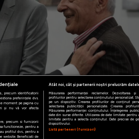
dențiale
Atât noi, cât și partenerii noștri prelucrăm datel
., precum identificatorii
Măsurarea performanței reclamelor. Dezvoltarea și îm
profilurilor pentru selectarea conținutului personalizat. St
estiona preferințele dvs.
pe un dispozitiv. Crearea profilurilor de conținut person
orice moment pe pagina cu
selectarea publicității personalizate. Crearea profilur
ștri și nu vă vor afecta
Măsurarea performanței conținutului. Înțelegerea public
date din surse diferite. Utilizarea de date limitate pentru a
limitate pentru a selecta conținutul. Date precise de geo
ere, precum si furnizorii
dispozitivului.
 sa functioneze, pentru a
Listă parteneri (furnizori)
au profilul dvs., pentru a
 pe website. Beneficiati de