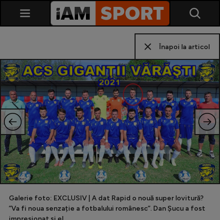
Înapoi la articol
SuperLiga
Liga 2
Cupa României
Echipa Națională
Galerie foto: EXCLUSIV | A dat Rapid o nouă super lovitură?
U21
”Va fi noua senzație a fotbalului românesc”. Dan Șucu a fost
Fotbal feminin
impresionat și el