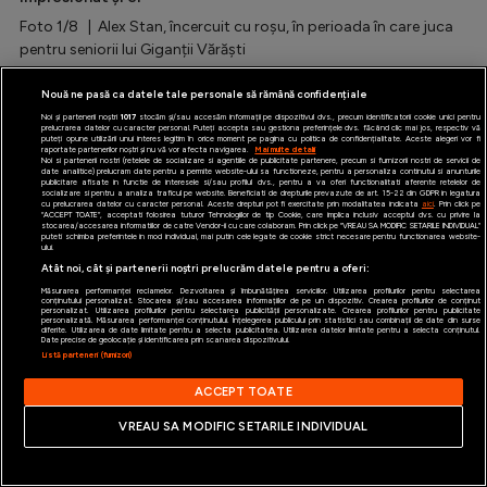
Foto 1/8 | Alex Stan, încercuit cu roșu, în perioada în care juca
Special
pentru seniorii lui Giganții Vărăști
Diverse
Nouă ne pasă ca datele tale personale să rămână confidențiale
Inedit
Noi și partenerii noștri
1017
stocăm și/sau accesăm informații pe dispozitivul dvs., precum identificatorii cookie unici pentru
prelucrarea datelor cu caracter personal. Puteți accepta sau gestiona preferințele dvs. făcând clic mai jos, respectiv vă
puteți opune utilizării unui interes legitim în orice moment pe pagina cu politica de confidențialitate. Aceste alegeri vor fi
raportate partenerilor noștri și nu vă vor afecta navigarea.
Mai multe detalii
Clasamente
Noi si partenerii nostri (retelele de socializare si agentiile de publicitate partenere, precum si furnizorii nostri de servicii de
date analitice) prelucram date pentru a permite website-ului sa functioneze, pentru a personaliza continutul si anunturile
publicitare afisate in functie de interesele si/sau profilul dvs., pentru a va oferi functionalitati aferente retelelor de
socializare si pentru a analiza traficul pe website. Beneficiati de drepturile prevazute de art. 15-22 din GDPR in legatura
cu prelucrarea datelor cu caracter personal. Aceste drepturi pot fi exercitate prin modalitatea indicata
aici
. Prin click pe
“ACCEPT TOATE”, acceptati folosirea tuturor Tehnologiilor de tip Cookie, care implica inclusiv acceptul dvs. cu privire la
stocarea/accesarea informatiilor de catre Vendor-ii cu care colaboram. Prin click pe “VREAU SA MODIFIC SETARILE INDIVIDUAL”
puteti schimba preferintele in mod individual, mai putin cele legate de cookie strict necesare pentru functionarea website-
ului.
Atât noi, cât și partenerii noștri prelucrăm datele pentru a oferi:
Champions League
Măsurarea performanței reclamelor. Dezvoltarea și îmbunătățirea serviciilor. Utilizarea profilurilor pentru selectarea
conținutului personalizat. Stocarea și/sau accesarea informațiilor de pe un dispozitiv. Crearea profilurilor de conținut
personalizat. Utilizarea profilurilor pentru selectarea publicității personalizate. Crearea profilurilor pentru publicitate
Europa League
personalizată. Măsurarea performanței conținutului. Înțelegerea publicului prin statistici sau combinații de date din surse
diferite. Utilizarea de date limitate pentru a selecta publicitatea. Utilizarea datelor limitate pentru a selecta conținutul.
Date precise de geolocație și identificarea prin scanarea dispozitivului.
Conference League
Listă parteneri (furnizori)
ACCEPT TOATE
CM 2026
VREAU SA MODIFIC SETARILE INDIVIDUAL
Premier League
1/8
LaLiga