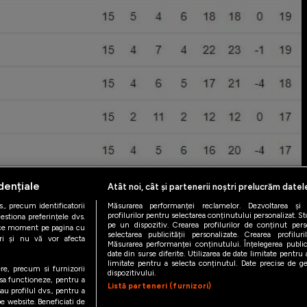
dențiale
Atât noi, cât și partenerii noștri prelucrăm datel
., precum identificatorii
Măsurarea performanței reclamelor. Dezvoltarea și îm
profilurilor pentru selectarea conținutului personalizat. St
estiona preferințele dvs.
pe un dispozitiv. Crearea profilurilor de conținut person
orice moment pe pagina cu
selectarea publicității personalizate. Crearea profilur
ștri și nu vă vor afecta
Măsurarea performanței conținutului. Înțelegerea public
date din surse diferite. Utilizarea de date limitate pentru a
limitate pentru a selecta conținutul. Date precise de geo
ere, precum si furnizorii
dispozitivului.
 sa functioneze, pentru a
Listă parteneri (furnizori)
au profilul dvs., pentru a
 pe website. Beneficiati de