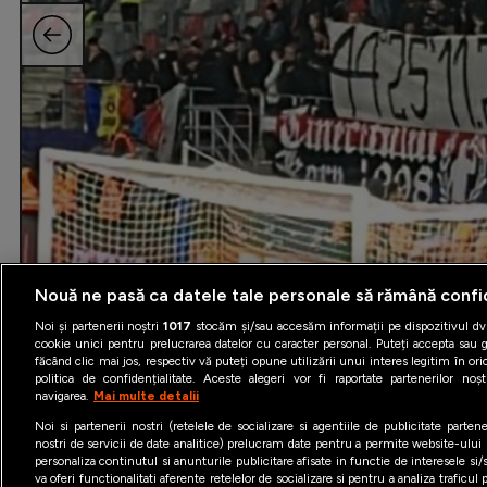
Nouă ne pasă ca datele tale personale să rămână confi
Noi și partenerii noștri
1017
stocăm și/sau accesăm informații pe dispozitivul dvs
cookie unici pentru prelucrarea datelor cu caracter personal. Puteți accepta sau g
făcând clic mai jos, respectiv vă puteți opune utilizării unui interes legitim în 
politica de confidențialitate. Aceste alegeri vor fi raportate partenerilor no
navigarea.
Mai multe detalii
Noi si partenerii nostri (retelele de socializare si agentiile de publicitate parten
nostri de servicii de date analitice) prelucram date pentru a permite website-ului
personaliza continutul si anunturile publicitare afisate in functie de interesele si/s
va oferi functionalitati aferente retelelor de socializare si pentru a analiza traficul