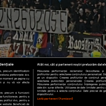
dențiale
Atât noi, cât și partenerii noștri prelucrăm datel
., precum identificatorii
Măsurarea performanței reclamelor. Dezvoltarea și îm
profilurilor pentru selectarea conținutului personalizat. St
estiona preferințele dvs.
pe un dispozitiv. Crearea profilurilor de conținut person
orice moment pe pagina cu
selectarea publicității personalizate. Crearea profilur
ștri și nu vă vor afecta
Măsurarea performanței conținutului. Înțelegerea public
date din surse diferite. Utilizarea de date limitate pentru a
limitate pentru a selecta conținutul. Date precise de geo
ere, precum si furnizorii
dispozitivului.
 sa functioneze, pentru a
Listă parteneri (furnizori)
au profilul dvs., pentru a
 pe website. Beneficiati de