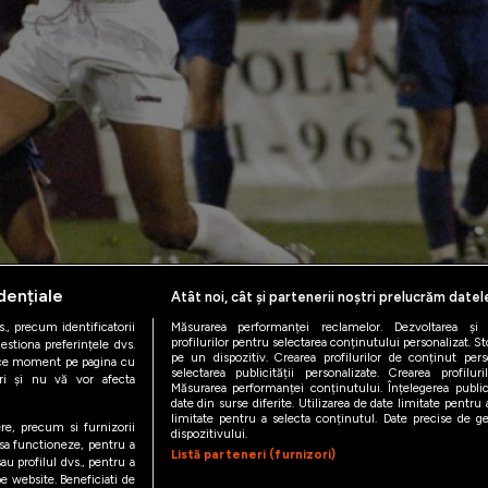
dențiale
Atât noi, cât și partenerii noștri prelucrăm datel
., precum identificatorii
Măsurarea performanței reclamelor. Dezvoltarea și îm
profilurilor pentru selectarea conținutului personalizat. St
estiona preferințele dvs.
pe un dispozitiv. Crearea profilurilor de conținut person
orice moment pe pagina cu
selectarea publicității personalizate. Crearea profilur
ștri și nu vă vor afecta
Măsurarea performanței conținutului. Înțelegerea public
date din surse diferite. Utilizarea de date limitate pentru a
limitate pentru a selecta conținutul. Date precise de geo
ere, precum si furnizorii
dispozitivului.
 sa functioneze, pentru a
Listă parteneri (furnizori)
au profilul dvs., pentru a
 pe website. Beneficiati de