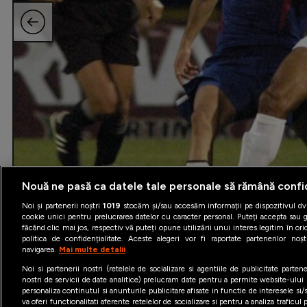
Nouă ne pasă ca datele tale personale să rămână confi
Noi și partenerii noștri
1019
stocăm și/sau accesăm informații pe dispozitivul dvs
cookie unici pentru prelucrarea datelor cu caracter personal. Puteți accepta sau g
făcând clic mai jos, respectiv vă puteți opune utilizării unui interes legitim în 
politica de confidențialitate. Aceste alegeri vor fi raportate partenerilor no
navigarea.
Mai multe detalii
Noi si partenerii nostri (retelele de socializare si agentiile de publicitate parten
nostri de servicii de date analitice) prelucram date pentru a permite website-ului
personaliza continutul si anunturile publicitare afisate in functie de interesele si/s
va oferi functionalitati aferente retelelor de socializare si pentru a analiza traficul