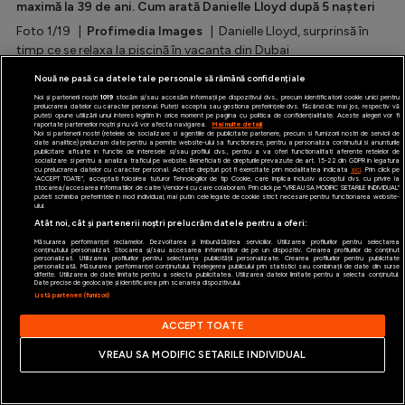
maximă la 39 de ani. Cum arată Danielle Lloyd după 5 nașteri
Foto 1/19 |
Profimedia Images
| Danielle Lloyd, surprinsă în
Special
timp ce se relaxa la piscină în vacanța din Dubai
Diverse
Nouă ne pasă ca datele tale personale să rămână confidențiale
Inedit
Noi și partenerii noștri
1019
stocăm și/sau accesăm informații pe dispozitivul dvs., precum identificatorii cookie unici pentru
prelucrarea datelor cu caracter personal. Puteți accepta sau gestiona preferințele dvs. făcând clic mai jos, respectiv vă
puteți opune utilizării unui interes legitim în orice moment pe pagina cu politica de confidențialitate. Aceste alegeri vor fi
raportate partenerilor noștri și nu vă vor afecta navigarea.
Mai multe detalii
Clasamente
Noi si partenerii nostri (retelele de socializare si agentiile de publicitate partenere, precum si furnizorii nostri de servicii de
date analitice) prelucram date pentru a permite website-ului sa functioneze, pentru a personaliza continutul si anunturile
publicitare afisate in functie de interesele si/sau profilul dvs., pentru a va oferi functionalitati aferente retelelor de
socializare si pentru a analiza traficul pe website. Beneficiati de drepturile prevazute de art. 15-22 din GDPR in legatura
cu prelucrarea datelor cu caracter personal. Aceste drepturi pot fi exercitate prin modalitatea indicata
aici
. Prin click pe
“ACCEPT TOATE”, acceptati folosirea tuturor Tehnologiilor de tip Cookie, care implica inclusiv acceptul dvs. cu privire la
stocarea/accesarea informatiilor de catre Vendor-ii cu care colaboram. Prin click pe “VREAU SA MODIFIC SETARILE INDIVIDUAL”
puteti schimba preferintele in mod individual, mai putin cele legate de cookie strict necesare pentru functionarea website-
ului.
Atât noi, cât și partenerii noștri prelucrăm datele pentru a oferi:
Champions League
Măsurarea performanței reclamelor. Dezvoltarea și îmbunătățirea serviciilor. Utilizarea profilurilor pentru selectarea
conținutului personalizat. Stocarea și/sau accesarea informațiilor de pe un dispozitiv. Crearea profilurilor de conținut
personalizat. Utilizarea profilurilor pentru selectarea publicității personalizate. Crearea profilurilor pentru publicitate
Europa League
personalizată. Măsurarea performanței conținutului. Înțelegerea publicului prin statistici sau combinații de date din surse
diferite. Utilizarea de date limitate pentru a selecta publicitatea. Utilizarea datelor limitate pentru a selecta conținutul.
Date precise de geolocație și identificarea prin scanarea dispozitivului.
Conference League
Listă parteneri (furnizori)
ACCEPT TOATE
CM 2026
VREAU SA MODIFIC SETARILE INDIVIDUAL
Premier League
1/19
LaLiga