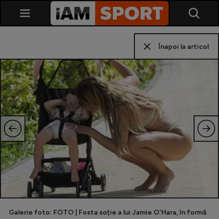
Înapoi la articol
SuperLiga
Liga 2
Cupa României
Echipa Națională
U21
Galerie foto: FOTO | Fosta soție a lui Jamie O'Hara, în formă
Fotbal feminin