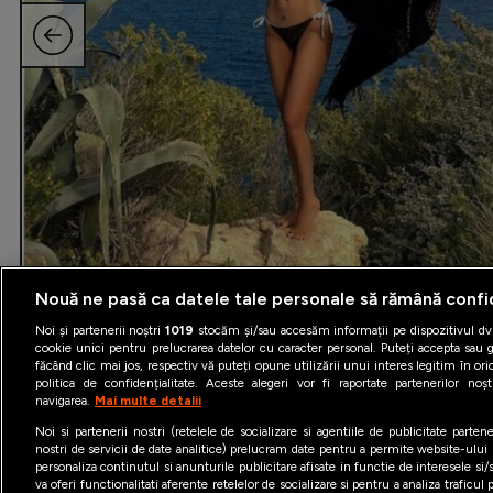
Nouă ne pasă ca datele tale personale să rămână confi
Noi și partenerii noștri
1019
stocăm și/sau accesăm informații pe dispozitivul dvs
cookie unici pentru prelucrarea datelor cu caracter personal. Puteți accepta sau g
făcând clic mai jos, respectiv vă puteți opune utilizării unui interes legitim în 
politica de confidențialitate. Aceste alegeri vor fi raportate partenerilor no
navigarea.
Mai multe detalii
Noi si partenerii nostri (retelele de socializare si agentiile de publicitate parten
nostri de servicii de date analitice) prelucram date pentru a permite website-ului
personaliza continutul si anunturile publicitare afisate in functie de interesele si/s
va oferi functionalitati aferente retelelor de socializare si pentru a analiza traficul