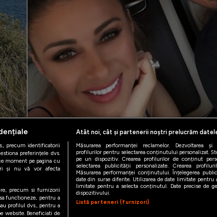
dențiale
Atât noi, cât și partenerii noștri prelucrăm datel
., precum identificatorii
Măsurarea performanței reclamelor. Dezvoltarea și îm
profilurilor pentru selectarea conținutului personalizat. St
estiona preferințele dvs.
pe un dispozitiv. Crearea profilurilor de conținut person
orice moment pe pagina cu
selectarea publicității personalizate. Crearea profilur
ștri și nu vă vor afecta
Măsurarea performanței conținutului. Înțelegerea public
date din surse diferite. Utilizarea de date limitate pentru a
limitate pentru a selecta conținutul. Date precise de geo
ere, precum si furnizorii
dispozitivului.
 sa functioneze, pentru a
Listă parteneri (furnizori)
au profilul dvs., pentru a
 pe website. Beneficiati de