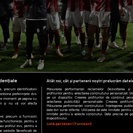
dențiale
Atât noi, cât și partenerii noștri prelucrăm datel
., precum identificatorii
Măsurarea performanței reclamelor. Dezvoltarea și îm
profilurilor pentru selectarea conținutului personalizat. St
estiona preferințele dvs.
pe un dispozitiv. Crearea profilurilor de conținut person
orice moment pe pagina cu
selectarea publicității personalizate. Crearea profilur
ștri și nu vă vor afecta
Măsurarea performanței conținutului. Înțelegerea public
date din surse diferite. Utilizarea de date limitate pentru a
limitate pentru a selecta conținutul. Date precise de geo
ere, precum si furnizorii
dispozitivului.
 sa functioneze, pentru a
Listă parteneri (furnizori)
au profilul dvs., pentru a
 pe website. Beneficiati de