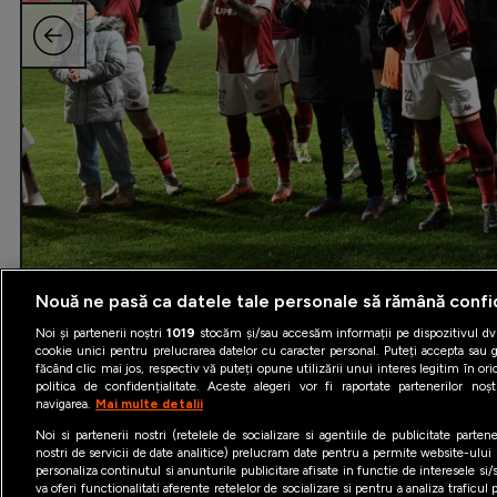
Nouă ne pasă ca datele tale personale să rămână confi
Noi și partenerii noștri
1019
stocăm și/sau accesăm informații pe dispozitivul dvs
cookie unici pentru prelucrarea datelor cu caracter personal. Puteți accepta sau g
făcând clic mai jos, respectiv vă puteți opune utilizării unui interes legitim în 
politica de confidențialitate. Aceste alegeri vor fi raportate partenerilor no
navigarea.
Mai multe detalii
Noi si partenerii nostri (retelele de socializare si agentiile de publicitate parten
nostri de servicii de date analitice) prelucram date pentru a permite website-ului
personaliza continutul si anunturile publicitare afisate in functie de interesele si/s
va oferi functionalitati aferente retelelor de socializare si pentru a analiza traficul