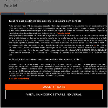
Foto 1/6
Special
Diverse
Nouă ne pasă ca datele tale personale să rămână confidențiale
Inedit
Noi și partenerii noștri
1019
stocăm și/sau accesăm informații pe dispozitivul dvs., precum identificatorii cookie unici pentru
prelucrarea datelor cu caracter personal. Puteți accepta sau gestiona preferințele dvs. făcând clic mai jos, respectiv vă
puteți opune utilizării unui interes legitim în orice moment pe pagina cu politica de confidențialitate. Aceste alegeri vor fi
raportate partenerilor noștri și nu vă vor afecta navigarea.
Mai multe detalii
Clasamente
Noi si partenerii nostri (retelele de socializare si agentiile de publicitate partenere, precum si furnizorii nostri de servicii de
date analitice) prelucram date pentru a permite website-ului sa functioneze, pentru a personaliza continutul si anunturile
publicitare afisate in functie de interesele si/sau profilul dvs., pentru a va oferi functionalitati aferente retelelor de
socializare si pentru a analiza traficul pe website. Beneficiati de drepturile prevazute de art. 15-22 din GDPR in legatura
cu prelucrarea datelor cu caracter personal. Aceste drepturi pot fi exercitate prin modalitatea indicata
aici
. Prin click pe
“ACCEPT TOATE”, acceptati folosirea tuturor Tehnologiilor de tip Cookie, care implica inclusiv acceptul dvs. cu privire la
stocarea/accesarea informatiilor de catre Vendor-ii cu care colaboram. Prin click pe “VREAU SA MODIFIC SETARILE INDIVIDUAL”
puteti schimba preferintele in mod individual, mai putin cele legate de cookie strict necesare pentru functionarea website-
ului.
Atât noi, cât și partenerii noștri prelucrăm datele pentru a oferi:
Champions League
Măsurarea performanței reclamelor. Dezvoltarea și îmbunătățirea serviciilor. Utilizarea profilurilor pentru selectarea
conținutului personalizat. Stocarea și/sau accesarea informațiilor de pe un dispozitiv. Crearea profilurilor de conținut
personalizat. Utilizarea profilurilor pentru selectarea publicității personalizate. Crearea profilurilor pentru publicitate
Europa League
personalizată. Măsurarea performanței conținutului. Înțelegerea publicului prin statistici sau combinații de date din surse
diferite. Utilizarea de date limitate pentru a selecta publicitatea. Utilizarea datelor limitate pentru a selecta conținutul.
Date precise de geolocație și identificarea prin scanarea dispozitivului.
Conference League
Listă parteneri (furnizori)
ACCEPT TOATE
CM 2026
VREAU SA MODIFIC SETARILE INDIVIDUAL
Premier League
1/6
LaLiga