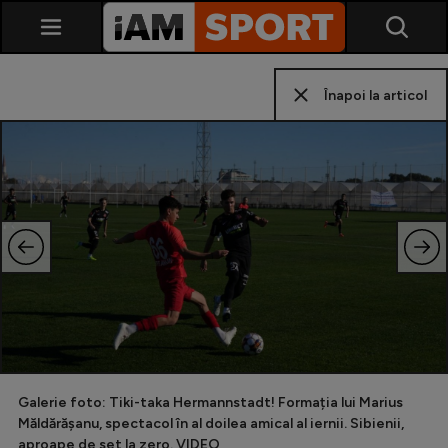
Înapoi la articol
SuperLiga
Liga 2
Cupa României
Echipa Națională
Galerie foto: Tiki-taka Hermannstadt! Formația lui Marius
U21
Măldărășanu, spectacol în al doilea amical al iernii. Sibienii,
aproape de set la zero. VIDEO
Fotbal feminin