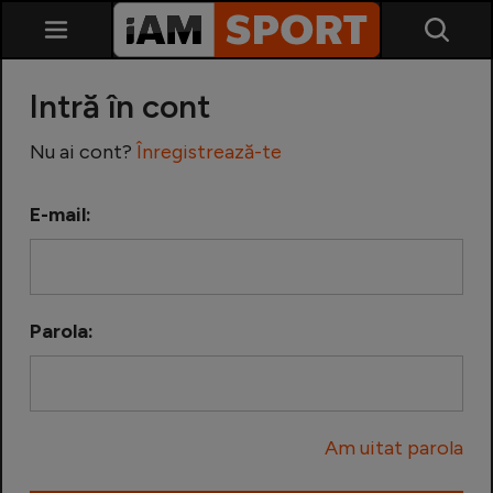
Intră în cont
Nu ai cont?
Înregistrează-te
E-mail:
SuperLiga
Liga 2
Parola:
Cupa României
Echipa Națională
Am uitat parola
U21
Fotbal feminin